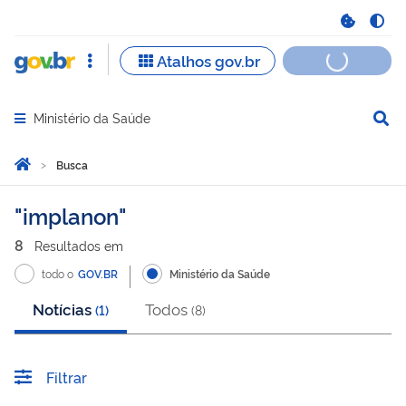
Ministério da Saúde
Abrir menu principal de navegação
Você está aqui:
Página Inicial
Busca
Busca
implanon
8
Resultado
s
em
todo o
GOV.BR
Ministério da Saúde
Notícias
Todos
(
1
)
(
8
)
Filtrar