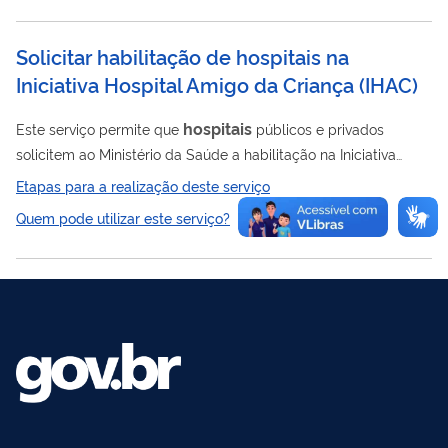
Solicitar habilitação de hospitais na
Iniciativa Hospital Amigo da Criança
(
IHAC
)
hospitais
Este serviço permite que
públicos e privados
solicitem ao Ministério da Saúde a habilitação na Iniciativa
Hospital Amigo da Criança (IHAC), certificação concedida às
Etapas para a realização deste serviço
unidades que cumprem critérios relacionados à promoção do
Quem pode utilizar este serviço?
aleitamento materno e ao cuidado humanizado à mulher e à
criança no pré-parto, parto e pós-parto. Ao final do processo, o
hospital que atender aos critérios técnicos estabelecidos
passa a ser oficialmente habilitado na IHAC e pode receber o
incremento...