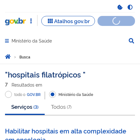
Ministério da Saúde
Abrir menu principal de navegação
Você está aqui:
Página Inicial
Busca
Busca
hospitais filatrópicos
7
Resultado
s
em
todo o
GOV.BR
Ministério da Saúde
Serviços
Todos
(
3
)
(
7
)
Habilitar hospitais em alta complexidade
em oncologia