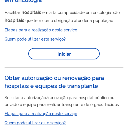
hospitais
Habilitar
em alta complexidade em oncologia: são
hospitais
que tem como obrigação atender a população
definida, pelos gestores, como de sua responsabilidade para o
Etapas para a realização deste serviço
cuidado oncológico. Os estabelecimentos de saúde habilitados
Quem pode utilizar este serviço?
como Unidades de Alta Complexidade em Oncologia
(UNACON) ou Centros de Alta Complexidade em Oncologia
Iniciar
(CACON), devem oferecer assistência geral e especializada, e
integral ao paciente com câncer, atuando no diagnóstico e
tratamento do paciente,...
Obter autorização ou renovação para
hospitais e equipes de transplante
Solicitar a autorização/renovação para hospital público ou
privado e equipe para realizar transplante de órgãos, tecidos
ou células-tronco hematopoéticas (transplante de medula
Etapas para a realização deste serviço
óssea).
Quem pode utilizar este serviço?