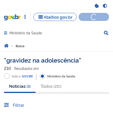
Ministério da Saúde
Abrir menu principal de navegação
Você está aqui:
Página Inicial
Busca
Busca
gravidez na adolescência
210
Resultado
s
em
todo o
GOV.BR
Ministério da Saúde
Notícias
Todos
(
3
)
(
210
)
Filtrar