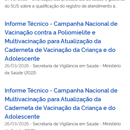
do SUS sobre a qualificação do registro de atendimento à
pessoa idosa na Atenção Primária, com a inclusão do Índice de
Vulnerabilidade Clínico-Funcional (IVCF-20) no Prontuário
Informe Técnico - Campanha Nacional de
Eletrônico do Cidadão (PEC eSUS APS).
Vacinação contra a Poliomielite e
Multivacinação para Atualização da
Caderneta de Vacinação da Criança e do
Adolescente
26/03/2026
-
Secretaria de Vigilância em Saúde - Ministério
da Saúde (2022)
Informe Técnico - Campanha Nacional de
Multivacinação para Atualização da
Caderneta de Vacinação da Criança e do
Adolescente
26/03/2026
-
Secretaria de Vigilância em Saúde - Ministério