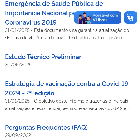
Emergência de Saúde Pública de
instituições: American Dental Association, Center for Disease
Importância Nacional pela Doença pelo
Control and Prevention, National Health Service – NHS. Além
disso, foram agregadas informações de banco de dados como
Coronavírus 2019
PubMed (via Medline), Lilacs e Biblioteca Virtual de Saúde
31/01/2025
-
Este documento visa garantir a atualização do
(BVS).
sistema de vigilância da covid-19 devido ao atual cenário
pandêmico no País. Atualizado em 20/01/2022
Estudo Técnico Preliminar
30/06/2025
Estratégia de vacinação contra a Covid-19 -
2024 - 2ª edição
31/01/2025
-
O objetivo deste informe é trazer as principais
atualizações e recomendações sobre as vacinas covid-19 em
uso no Brasil.
Perguntas Frequentes (FAQ)
29/09/2022