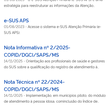
estratégia para reestruturar as informações da Atenção
Primária em nível nacional. Saiba mais!
e-SUS APS
01/08/2023
-
Acesse o sistema e-SUS Atenção Primária (e-
SUS APS).
Nota Informativa nº 2/2025-
COPID/DGCI/SAPS/MS
14/11/2025
-
Orientação aos profissionais de saúde e gestores
do SUS sobre a qualificação do registro de atendimento à
pessoa idosa na Atenção Primária, com a inclusão do Índice de
Vulnerabilidade Clínico-Funcional (IVCF-20) no Prontuário
Nota Técnica nº 22/2024-
Eletrônico do Cidadão (PEC eSUS APS).
COPID/DGCI/SAPS/MS
14/11/2025
-
Implementação, em municípios piloto, do módulo
de atendimento à pessoa idosa, cominclusão do Índice de
Vulnerabilidade Clínico-Funcional (IVCF-20), no Prontuário