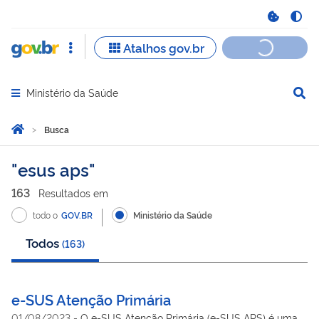
Ministério da Saúde
Abrir menu principal de navegação
Você está aqui:
Página Inicial
Busca
Busca
esus aps
163
Resultado
s
em
todo o
GOV.BR
Ministério da Saúde
Todos
(
163
)
e-SUS Atenção Primária
01/08/2023
-
O e-SUS Atenção Primária (e-SUS APS) é uma