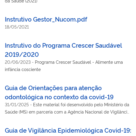
da Saúde (2021)
Instrutivo Gestor_Nucom.pdf
18/05/2021
Instrutivo do Programa Crescer Saudável
2019/2020
20/06/2023
-
Programa Crescer Saudável - Alimente uma
infância cosciente
Guia de Orientações para atenção
odontológica no contexto da covid-19
31/01/2025
-
Este material foi desenvolvido pelo Ministério da
Saúde (MS) em parceria com a Agência Nacional de Vigilância
Sanitária (Anvisa), o Conselho Federal de Odontologia (CFO) e
pesquisadores colaboradores. Fundamentou-se em
Guia de Vigilância Epidemiológica Covid-19:
recomendações internacionais de diversos órgãos e