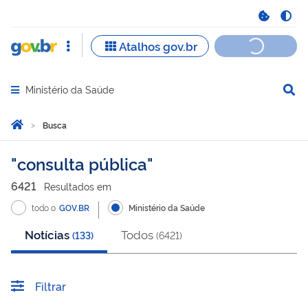
Ministério da Saúde
Abrir menu principal de navegação
Você está aqui:
Página Inicial
Busca
Busca
consulta pública
6421
Resultado
s
em
todo o
GOV.BR
Ministério da Saúde
Notícias
Todos
(
133
)
(
6421
)
Filtrar