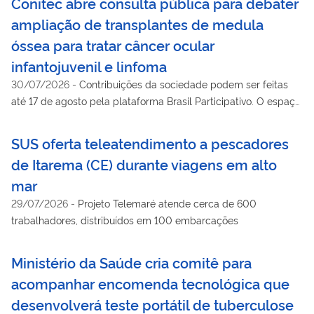
Conitec abre consulta pública para debater
que aderiram ao Programa Ministerial Agora Tem Especialistas
ampliação de transplantes de medula
óssea para tratar câncer ocular
infantojuvenil e linfoma
30/07/2026
-
Contribuições da sociedade podem ser feitas
até 17 de agosto pela plataforma Brasil Participativo. O espaço
é um importante instrumento para garantir que as novas
tecnologias atendam às reais necessidades da população
SUS oferta teleatendimento a pescadores
de Itarema (CE) durante viagens em alto
mar
29/07/2026
-
Projeto Telemaré atende cerca de 600
trabalhadores, distribuídos em 100 embarcações
Ministério da Saúde cria comitê para
acompanhar encomenda tecnológica que
desenvolverá teste portátil de tuberculose