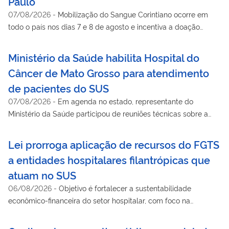
Paulo
07/08/2026
-
Mobilização do Sangue Corintiano ocorre em
todo o país nos dias 7 e 8 de agosto e incentiva a doação
voluntária e regular para manter abastecidos os estoques dos
hemocentros. Pelo Meu SUS Digital, no app Hemovida, é
Ministério da Saúde habilita Hospital do
possível encontrar o serviço mais próximo
Câncer de Mato Grosso para atendimento
de pacientes do SUS
07/08/2026
-
Em agenda no estado, representante do
Ministério da Saúde participou de reuniões técnicas sobre a
implementação do Agora Tem Especialistas.
Lei prorroga aplicação de recursos do FGTS
a entidades hospitalares filantrópicas que
atuam no SUS
06/08/2026
-
Objetivo é fortalecer a sustentabilidade
econômico-financeira do setor hospitalar, com foco na
manutenção e ampliação da capacidade assistencial do SUS
de média e alta complexidade, em especial com entidades