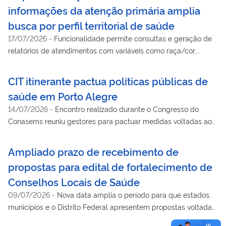
informações da atenção primária amplia
busca por perfil territorial de saúde
17/07/2026
-
Funcionalidade permite consultas e geração de
relatórios de atendimentos com variáveis como raça/cor,
nacionalidade, escolaridade, pertencimento a povos ou
comunidades tradicionais e condição de pessoa com
CIT itinerante pactua políticas públicas de
deficiência
saúde em Porto Alegre
14/07/2026
-
Encontro realizado durante o Congresso do
Conasems reuniu gestores para pactuar medidas voltadas ao
fortalecimento da gestão, do planejamento e da organização
do SUS
Ampliado prazo de recebimento de
propostas para edital de fortalecimento de
Conselhos Locais de Saúde
09/07/2026
-
Nova data amplia o período para que estados,
municípios e o Distrito Federal apresentem propostas voltadas
ao fortalecimento da participação e do controle social no SUS