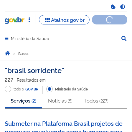
Ministério da Saúde
Abrir menu principal de navegação
Você está aqui:
Página Inicial
Busca
Busca
brasil sorridente
227
Resultado
s
em
todo o
GOV.BR
Ministério da Saúde
Serviços
Notícias
Todos
(
2
)
(
5
)
(
227
)
Submeter na Plataforma Brasil projetos de
pesquisa envolvendo seres humanos para