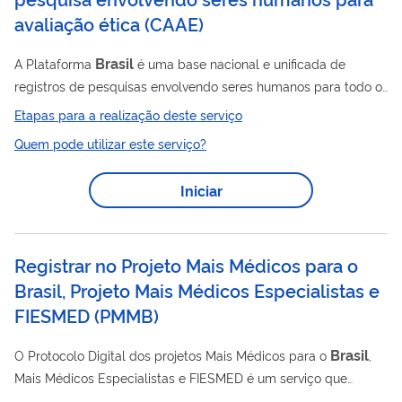
avaliação ética
(
CAAE
)
Brasil
A Plataforma
é uma base nacional e unificada de
registros de pesquisas envolvendo seres humanos para todo o
Sistema CEP/Conep. Ela permite que as pesquisas sejam
Etapas para a realização deste serviço
acompanhadas em seus diferentes estágios - desde sua
Quem pode utilizar este serviço?
submissão até a aprovação final pelo Comitê de Ética em
Pesquisa (CEP) e/ou pela Conep, quando necessário –
Iniciar
possibilitando, inclusive, o acompanhamento da fase de
campo, o envio de relatórios parciais e dos relatórios finais das
pesquisas (quando concluídas). A Plataforma...
Registrar no Projeto Mais Médicos para o
Brasil, Projeto Mais Médicos Especialistas e
FIESMED
(
PMMB
)
Brasil
O Protocolo Digital dos projetos Mais Médicos para o
,
Mais Médicos Especialistas e FIESMED é um serviço que
permite o envio e a organização eletrônica de solicitações