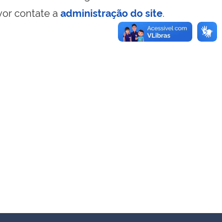
vor contate a
administração do site
.