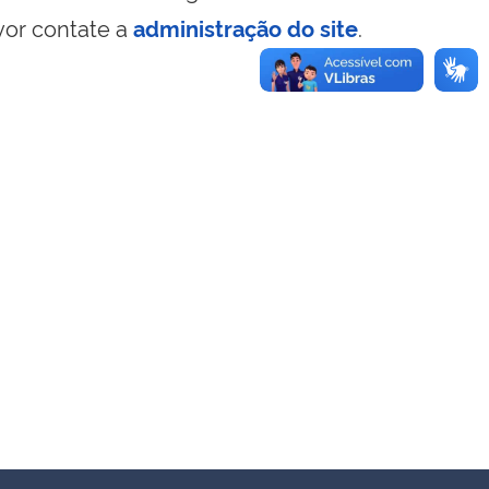
vor contate a
administração do site
.