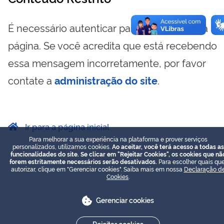
É necessário autenticar para visualizar essa
página. Se você acredita que está recebendo
essa mensagem incorretamente, por favor
contate a
administração do site
.
Ir para a página inicial
Para melhorar a sua experiência na plataforma e prover serviços
personalizados, utilizamos cookies.
Ao aceitar, você terá acesso a todas as
funcionalidades do site. Se clicar em "Rejeitar Cookies", os cookies que nã
forem estritamente necessários serão desativados.
Para escolher quais que
autorizar, clique em "Gerenciar cookies". Saiba mais em nossa
Declaração d
Cookies
.
Gerenciar cookies
Rejeitar cookies