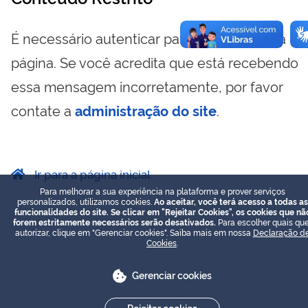
É necessário autenticar para visualizar essa
página. Se você acredita que está recebendo
essa mensagem incorretamente, por favor
contate a
administração do site
.
Ir para a página inicial
Para melhorar a sua experiência na plataforma e prover serviços
personalizados, utilizamos cookies.
Ao aceitar, você terá acesso a todas as
funcionalidades do site. Se clicar em "Rejeitar Cookies", os cookies que nã
forem estritamente necessários serão desativados.
Para escolher quais que
autorizar, clique em "Gerenciar cookies". Saiba mais em nossa
Declaração d
Cookies
.
Gerenciar cookies
Rejeitar cookies