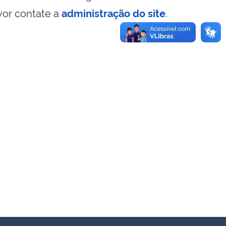
vor contate a
administração do site
.