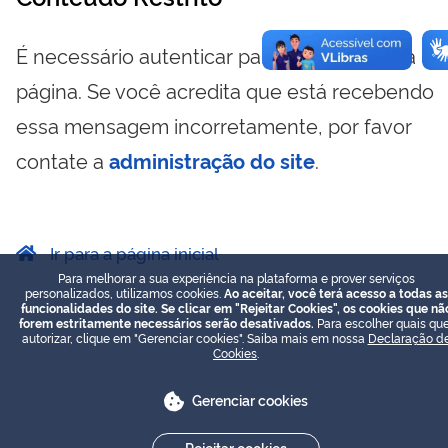
É necessário autenticar para visualizar essa
página. Se você acredita que está recebendo
essa mensagem incorretamente, por favor
contate a
administração do site
.
Ir para a página inicial
Para melhorar a sua experiência na plataforma e prover serviços
personalizados, utilizamos cookies.
Ao aceitar, você terá acesso a todas as
funcionalidades do site. Se clicar em "Rejeitar Cookies", os cookies que nã
forem estritamente necessários serão desativados.
Para escolher quais que
autorizar, clique em "Gerenciar cookies". Saiba mais em nossa
Declaração d
Cookies
.
Gerenciar cookies
Rejeitar cookies