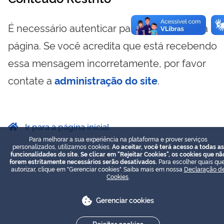
É necessário autenticar para visualizar essa
página. Se você acredita que está recebendo
essa mensagem incorretamente, por favor
contate a
administração do site
.
Ir para a página inicial
Para melhorar a sua experiência na plataforma e prover serviços
personalizados, utilizamos cookies.
Ao aceitar, você terá acesso a todas as
funcionalidades do site. Se clicar em "Rejeitar Cookies", os cookies que nã
forem estritamente necessários serão desativados.
Para escolher quais que
autorizar, clique em "Gerenciar cookies". Saiba mais em nossa
Declaração d
Cookies
.
Gerenciar cookies
Rejeitar cookies