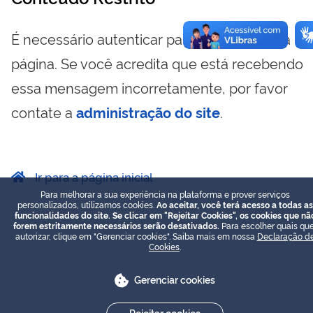
É necessário autenticar para visualizar essa
página. Se você acredita que está recebendo
essa mensagem incorretamente, por favor
contate a
administração do site
.
Ir para a página inicial
Para melhorar a sua experiência na plataforma e prover serviços
personalizados, utilizamos cookies.
Ao aceitar, você terá acesso a todas as
funcionalidades do site. Se clicar em "Rejeitar Cookies", os cookies que nã
forem estritamente necessários serão desativados.
Para escolher quais que
autorizar, clique em "Gerenciar cookies". Saiba mais em nossa
Declaração d
Cookies
.
Gerenciar cookies
Rejeitar cookies