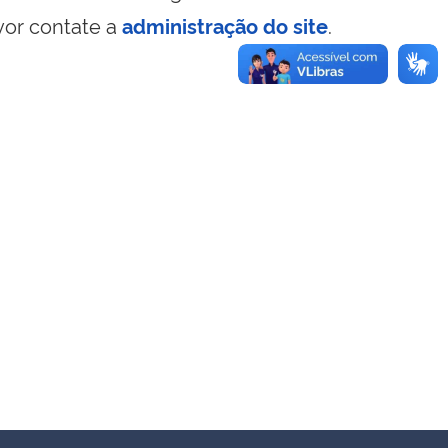
vor contate a
administração do site
.