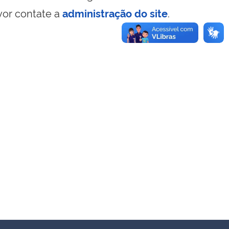
vor contate a
administração do site
.