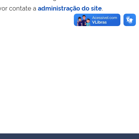
vor contate a
administração do site
.