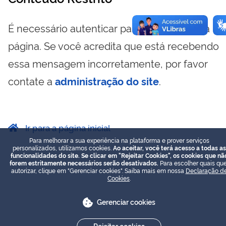
É necessário autenticar para visualizar essa
página. Se você acredita que está recebendo
essa mensagem incorretamente, por favor
contate a
administração do site
.
Ir para a página inicial
Para melhorar a sua experiência na plataforma e prover serviços
personalizados, utilizamos cookies.
Ao aceitar, você terá acesso a todas as
funcionalidades do site. Se clicar em "Rejeitar Cookies", os cookies que nã
forem estritamente necessários serão desativados.
Para escolher quais que
autorizar, clique em "Gerenciar cookies". Saiba mais em nossa
Declaração d
Cookies
.
Gerenciar cookies
Rejeitar cookies