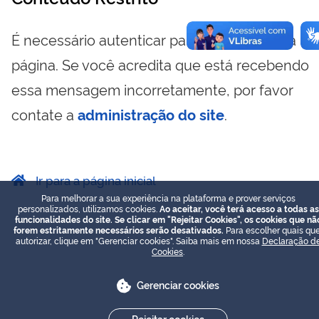
É necessário autenticar para visualizar essa
página. Se você acredita que está recebendo
essa mensagem incorretamente, por favor
contate a
administração do site
.
Ir para a página inicial
Para melhorar a sua experiência na plataforma e prover serviços
personalizados, utilizamos cookies.
Ao aceitar, você terá acesso a todas as
funcionalidades do site. Se clicar em "Rejeitar Cookies", os cookies que nã
forem estritamente necessários serão desativados.
Para escolher quais que
autorizar, clique em "Gerenciar cookies". Saiba mais em nossa
Declaração d
Cookies
.
Gerenciar cookies
Rejeitar cookies