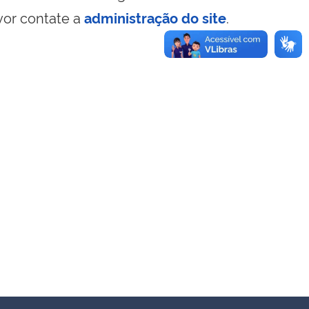
vor contate a
administração do site
.