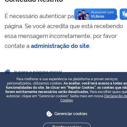
É necessário autenticar para visualizar essa
página. Se você acredita que está recebendo
essa mensagem incorretamente, por favor
contate a
administração do site
.
Ir para a página inicial
Para melhorar a sua experiência na plataforma e prover serviços
personalizados, utilizamos cookies.
Ao aceitar, você terá acesso a todas as
funcionalidades do site. Se clicar em "Rejeitar Cookies", os cookies que nã
forem estritamente necessários serão desativados.
Para escolher quais que
autorizar, clique em "Gerenciar cookies". Saiba mais em nossa
Declaração d
Cookies
.
Gerenciar cookies
Rejeitar cookies