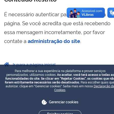
É necessário autenticar para visualizar essa
página. Se você acredita que está recebendo
essa mensagem incorretamente, por favor
contate a
administração do site
.
Ir para a página inicial
Para melhorar a sua experiência na plataforma e prover serviços
personalizados, utilizamos cookies.
Ao aceitar, você terá acesso a todas as
funcionalidades do site. Se clicar em "Rejeitar Cookies", os cookies que nã
forem estritamente necessários serão desativados.
Para escolher quais que
autorizar, clique em "Gerenciar cookies". Saiba mais em nossa
Declaração d
Cookies
.
Gerenciar cookies
Rejeitar cookies