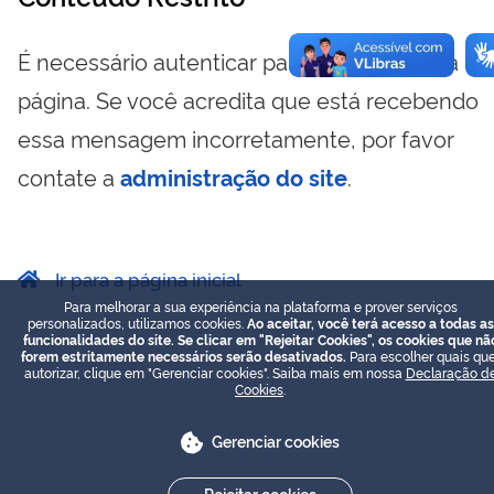
É necessário autenticar para visualizar essa
página. Se você acredita que está recebendo
essa mensagem incorretamente, por favor
contate a
administração do site
.
Ir para a página inicial
Para melhorar a sua experiência na plataforma e prover serviços
personalizados, utilizamos cookies.
Ao aceitar, você terá acesso a todas as
funcionalidades do site. Se clicar em "Rejeitar Cookies", os cookies que nã
forem estritamente necessários serão desativados.
Para escolher quais que
autorizar, clique em "Gerenciar cookies". Saiba mais em nossa
Declaração d
Cookies
.
Gerenciar cookies
Rejeitar cookies