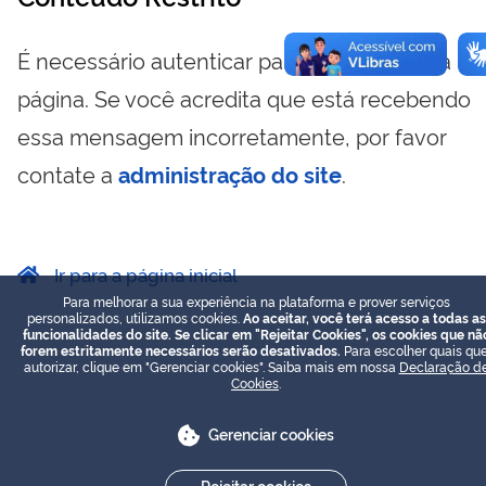
É necessário autenticar para visualizar essa
página. Se você acredita que está recebendo
essa mensagem incorretamente, por favor
contate a
administração do site
.
Ir para a página inicial
Para melhorar a sua experiência na plataforma e prover serviços
personalizados, utilizamos cookies.
Ao aceitar, você terá acesso a todas as
funcionalidades do site. Se clicar em "Rejeitar Cookies", os cookies que nã
forem estritamente necessários serão desativados.
Para escolher quais que
autorizar, clique em "Gerenciar cookies". Saiba mais em nossa
Declaração d
Cookies
.
Gerenciar cookies
Rejeitar cookies