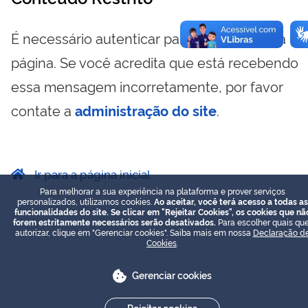
É necessário autenticar para visualizar essa
página. Se você acredita que está recebendo
essa mensagem incorretamente, por favor
contate a
administração do site
.
Ir para a página inicial
Para melhorar a sua experiência na plataforma e prover serviços
personalizados, utilizamos cookies.
Ao aceitar, você terá acesso a todas as
funcionalidades do site. Se clicar em "Rejeitar Cookies", os cookies que nã
forem estritamente necessários serão desativados.
Para escolher quais que
autorizar, clique em "Gerenciar cookies". Saiba mais em nossa
Declaração d
Cookies
.
Gerenciar cookies
Rejeitar cookies