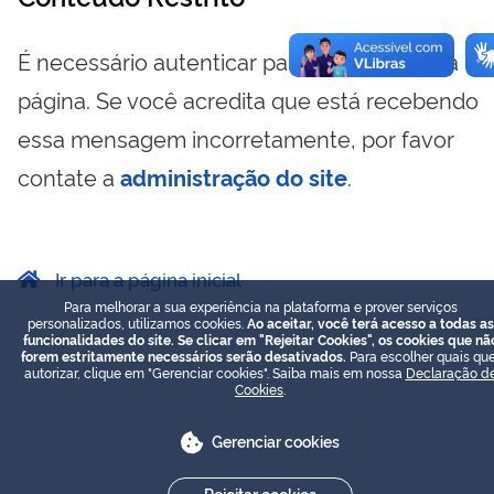
É necessário autenticar para visualizar essa
página. Se você acredita que está recebendo
essa mensagem incorretamente, por favor
contate a
administração do site
.
Ir para a página inicial
Para melhorar a sua experiência na plataforma e prover serviços
personalizados, utilizamos cookies.
Ao aceitar, você terá acesso a todas as
funcionalidades do site. Se clicar em "Rejeitar Cookies", os cookies que nã
forem estritamente necessários serão desativados.
Para escolher quais que
autorizar, clique em "Gerenciar cookies". Saiba mais em nossa
Declaração d
Cookies
.
Gerenciar cookies
Rejeitar cookies