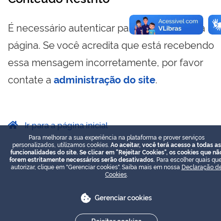
É necessário autenticar para visualizar essa
página. Se você acredita que está recebendo
essa mensagem incorretamente, por favor
contate a
administração do site
.
Ir para a página inicial
Para melhorar a sua experiência na plataforma e prover serviços
personalizados, utilizamos cookies.
Ao aceitar, você terá acesso a todas as
funcionalidades do site. Se clicar em "Rejeitar Cookies", os cookies que nã
forem estritamente necessários serão desativados.
Para escolher quais que
autorizar, clique em "Gerenciar cookies". Saiba mais em nossa
Declaração d
Cookies
.
Gerenciar cookies
Rejeitar cookies