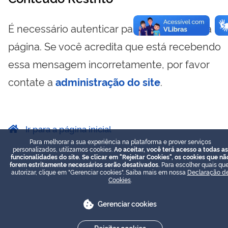
É necessário autenticar para visualizar essa
página. Se você acredita que está recebendo
essa mensagem incorretamente, por favor
contate a
administração do site
.
Ir para a página inicial
Para melhorar a sua experiência na plataforma e prover serviços
personalizados, utilizamos cookies.
Ao aceitar, você terá acesso a todas as
funcionalidades do site. Se clicar em "Rejeitar Cookies", os cookies que nã
forem estritamente necessários serão desativados.
Para escolher quais que
autorizar, clique em "Gerenciar cookies". Saiba mais em nossa
Declaração d
Cookies
.
Gerenciar cookies
Rejeitar cookies