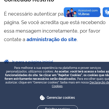
É necessário autenticar para visualizar essa
página. Se você acredita que está recebendo
essa mensagem incorretamente, por favor
contate a
administração do site
.
Ir para a página inicial
Para melhorar a sua experiência na plataforma e prover serviços
personalizados, utilizamos cookies.
Ao aceitar, você terá acesso a todas as
funcionalidades do site. Se clicar em "Rejeitar Cookies", os cookies que nã
forem estritamente necessários serão desativados.
Para escolher quais que
autorizar, clique em "Gerenciar cookies". Saiba mais em nossa
Declaração d
Cookies
.
Gerenciar cookies
Rejeitar cookies