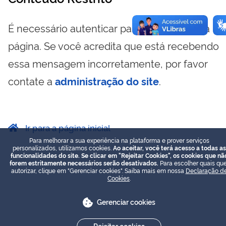
É necessário autenticar para visualizar essa
página. Se você acredita que está recebendo
essa mensagem incorretamente, por favor
contate a
administração do site
.
Ir para a página inicial
Para melhorar a sua experiência na plataforma e prover serviços
personalizados, utilizamos cookies.
Ao aceitar, você terá acesso a todas as
funcionalidades do site. Se clicar em "Rejeitar Cookies", os cookies que nã
forem estritamente necessários serão desativados.
Para escolher quais que
autorizar, clique em "Gerenciar cookies". Saiba mais em nossa
Declaração d
Cookies
.
Gerenciar cookies
Rejeitar cookies