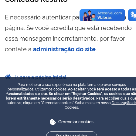
É necessário autenticar para visualizar essa
página. Se você acredita que está recebendo
essa mensagem incorretamente, por favor
contate a
administração do site
.
Ir para a página inicial
Para melhorar a sua experiência na plataforma e prover serviços
personalizados, utilizamos cookies.
Ao aceitar, você terá acesso a todas as
funcionalidades do site. Se clicar em "Rejeitar Cookies", os cookies que nã
forem estritamente necessários serão desativados.
Para escolher quais que
autorizar, clique em "Gerenciar cookies". Saiba mais em nossa
Declaração d
Cookies
.
Gerenciar cookies
Rejeitar cookies