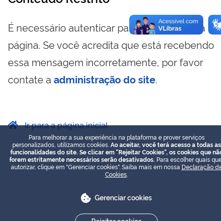
É necessário autenticar para visualizar essa
página. Se você acredita que está recebendo
essa mensagem incorretamente, por favor
contate a
administração do site
.
Ir para a página inicial
Para melhorar a sua experiência na plataforma e prover serviços
personalizados, utilizamos cookies.
Ao aceitar, você terá acesso a todas as
funcionalidades do site. Se clicar em "Rejeitar Cookies", os cookies que nã
forem estritamente necessários serão desativados.
Para escolher quais que
autorizar, clique em "Gerenciar cookies". Saiba mais em nossa
Declaração d
Cookies
.
Gerenciar cookies
Rejeitar cookies