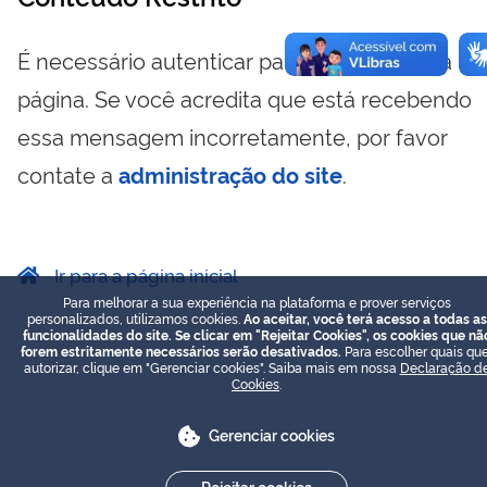
É necessário autenticar para visualizar essa
página. Se você acredita que está recebendo
essa mensagem incorretamente, por favor
contate a
administração do site
.
Ir para a página inicial
Para melhorar a sua experiência na plataforma e prover serviços
personalizados, utilizamos cookies.
Ao aceitar, você terá acesso a todas as
funcionalidades do site. Se clicar em "Rejeitar Cookies", os cookies que nã
forem estritamente necessários serão desativados.
Para escolher quais que
autorizar, clique em "Gerenciar cookies". Saiba mais em nossa
Declaração d
Cookies
.
Gerenciar cookies
Rejeitar cookies