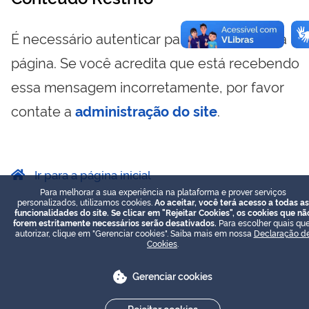
É necessário autenticar para visualizar essa
página. Se você acredita que está recebendo
essa mensagem incorretamente, por favor
contate a
administração do site
.
Ir para a página inicial
Para melhorar a sua experiência na plataforma e prover serviços
personalizados, utilizamos cookies.
Ao aceitar, você terá acesso a todas as
funcionalidades do site. Se clicar em "Rejeitar Cookies", os cookies que nã
forem estritamente necessários serão desativados.
Para escolher quais que
autorizar, clique em "Gerenciar cookies". Saiba mais em nossa
Declaração d
Cookies
.
Gerenciar cookies
Rejeitar cookies