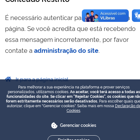
É necessário autenticar para visualizar essa
página. Se você acredita que está recebendo
essa mensagem incorretamente, por favor
contate a
administração do site
.
Ir para a página inicial
Para melhorar a sua experiência na plataforma e prover serviços
personalizados, utilizamos cookies.
Ao aceitar, você terá acesso a todas as
funcionalidades do site. Se clicar em "Rejeitar Cookies", os cookies que nã
forem estritamente necessários serão desativados.
Para escolher quais que
autorizar, clique em "Gerenciar cookies". Saiba mais em nossa
Declaração d
Cookies
.
Gerenciar cookies
Rejeitar cookies