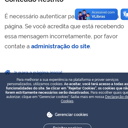
É necessário autenticar para visualizar essa
página. Se você acredita que está recebendo
essa mensagem incorretamente, por favor
contate a
administração do site
.
Ir para a página inicial
Para melhorar a sua experiência na plataforma e prover serviços
personalizados, utilizamos cookies.
Ao aceitar, você terá acesso a todas as
funcionalidades do site. Se clicar em "Rejeitar Cookies", os cookies que nã
forem estritamente necessários serão desativados.
Para escolher quais que
autorizar, clique em "Gerenciar cookies". Saiba mais em nossa
Declaração d
Cookies
.
Gerenciar cookies
Rejeitar cookies