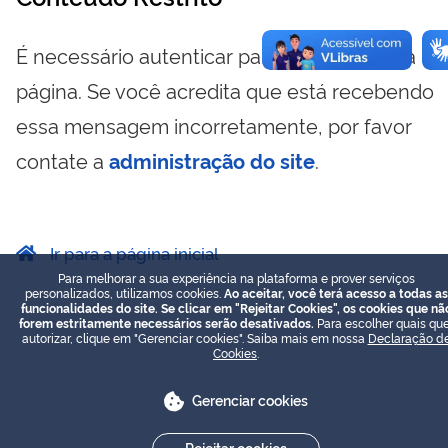
É necessário autenticar para visualizar essa
página. Se você acredita que está recebendo
essa mensagem incorretamente, por favor
contate a
administração do site
.
Ir para a página inicial
Para melhorar a sua experiência na plataforma e prover serviços
personalizados, utilizamos cookies.
Ao aceitar, você terá acesso a todas as
funcionalidades do site. Se clicar em "Rejeitar Cookies", os cookies que nã
forem estritamente necessários serão desativados.
Para escolher quais que
autorizar, clique em "Gerenciar cookies". Saiba mais em nossa
Declaração d
Cookies
.
Gerenciar cookies
Rejeitar cookies