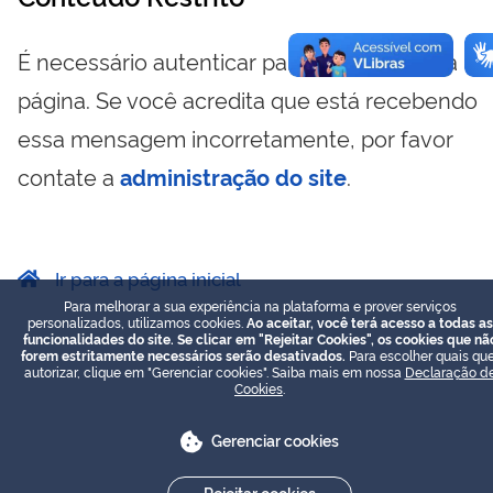
É necessário autenticar para visualizar essa
página. Se você acredita que está recebendo
essa mensagem incorretamente, por favor
contate a
administração do site
.
Ir para a página inicial
Para melhorar a sua experiência na plataforma e prover serviços
personalizados, utilizamos cookies.
Ao aceitar, você terá acesso a todas as
funcionalidades do site. Se clicar em "Rejeitar Cookies", os cookies que nã
forem estritamente necessários serão desativados.
Para escolher quais que
autorizar, clique em "Gerenciar cookies". Saiba mais em nossa
Declaração d
Cookies
.
Gerenciar cookies
Rejeitar cookies