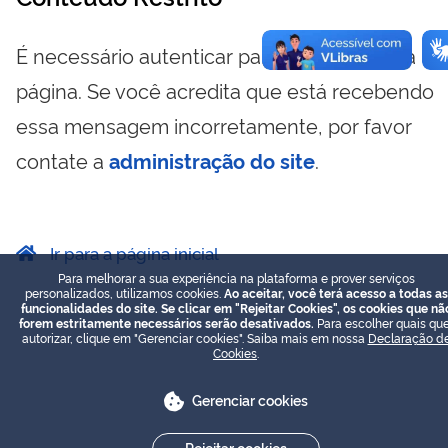
É necessário autenticar para visualizar essa
página. Se você acredita que está recebendo
essa mensagem incorretamente, por favor
contate a
administração do site
.
Ir para a página inicial
Para melhorar a sua experiência na plataforma e prover serviços
personalizados, utilizamos cookies.
Ao aceitar, você terá acesso a todas as
funcionalidades do site. Se clicar em "Rejeitar Cookies", os cookies que nã
forem estritamente necessários serão desativados.
Para escolher quais que
autorizar, clique em "Gerenciar cookies". Saiba mais em nossa
Declaração d
Cookies
.
Gerenciar cookies
Rejeitar cookies