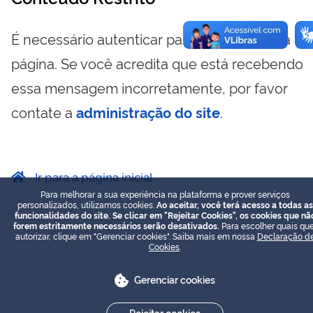
É necessário autenticar para visualizar essa
página. Se você acredita que está recebendo
essa mensagem incorretamente, por favor
contate a
administração do site
.
Ir para a página inicial
Para melhorar a sua experiência na plataforma e prover serviços
personalizados, utilizamos cookies.
Ao aceitar, você terá acesso a todas as
funcionalidades do site. Se clicar em "Rejeitar Cookies", os cookies que nã
forem estritamente necessários serão desativados.
Para escolher quais que
autorizar, clique em "Gerenciar cookies". Saiba mais em nossa
Declaração d
Cookies
.
Gerenciar cookies
Rejeitar cookies