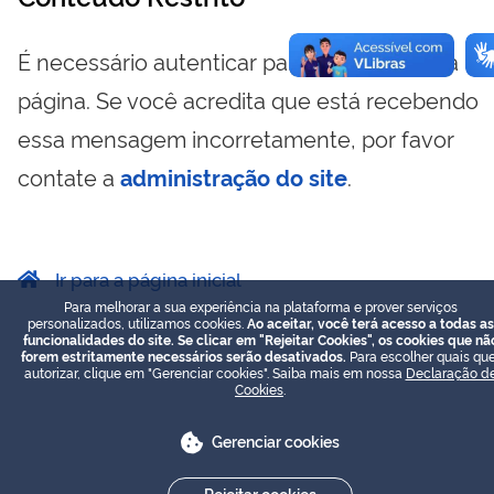
É necessário autenticar para visualizar essa
página. Se você acredita que está recebendo
essa mensagem incorretamente, por favor
contate a
administração do site
.
Ir para a página inicial
Para melhorar a sua experiência na plataforma e prover serviços
personalizados, utilizamos cookies.
Ao aceitar, você terá acesso a todas as
funcionalidades do site. Se clicar em "Rejeitar Cookies", os cookies que nã
forem estritamente necessários serão desativados.
Para escolher quais que
autorizar, clique em "Gerenciar cookies". Saiba mais em nossa
Declaração d
Cookies
.
Gerenciar cookies
Rejeitar cookies