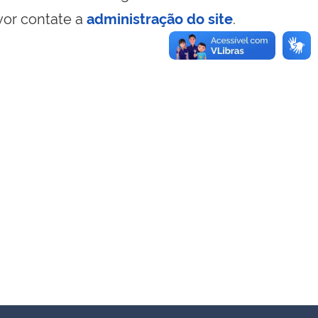
vor contate a
administração do site
.