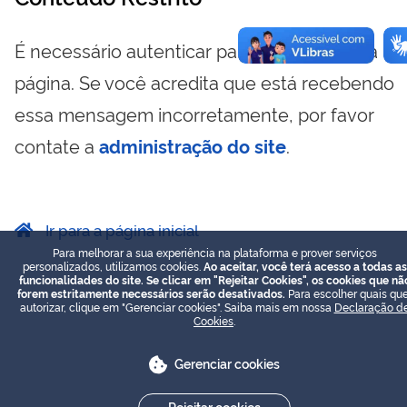
É necessário autenticar para visualizar essa
página. Se você acredita que está recebendo
essa mensagem incorretamente, por favor
contate a
administração do site
.
Ir para a página inicial
Para melhorar a sua experiência na plataforma e prover serviços
personalizados, utilizamos cookies.
Ao aceitar, você terá acesso a todas as
funcionalidades do site. Se clicar em "Rejeitar Cookies", os cookies que nã
forem estritamente necessários serão desativados.
Para escolher quais que
autorizar, clique em "Gerenciar cookies". Saiba mais em nossa
Declaração d
Cookies
.
Gerenciar cookies
Rejeitar cookies