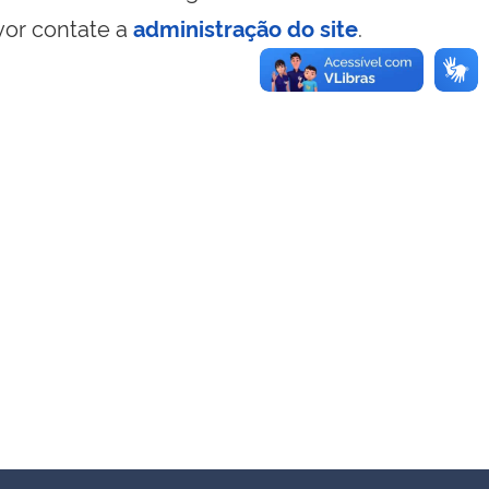
vor contate a
administração do site
.