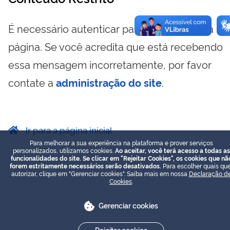
É necessário autenticar para visualizar essa
página. Se você acredita que está recebendo
essa mensagem incorretamente, por favor
contate a
administração do site
.
Ir para a página inicial
Para melhorar a sua experiência na plataforma e prover serviços
personalizados, utilizamos cookies.
Ao aceitar, você terá acesso a todas as
funcionalidades do site. Se clicar em "Rejeitar Cookies", os cookies que nã
forem estritamente necessários serão desativados.
Para escolher quais que
autorizar, clique em "Gerenciar cookies". Saiba mais em nossa
Declaração d
Cookies
.
Gerenciar cookies
Rejeitar cookies