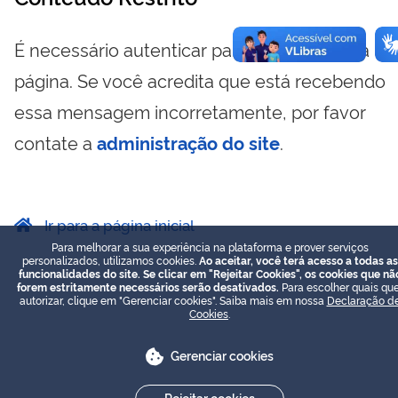
É necessário autenticar para visualizar essa
página. Se você acredita que está recebendo
essa mensagem incorretamente, por favor
contate a
administração do site
.
Ir para a página inicial
Para melhorar a sua experiência na plataforma e prover serviços
personalizados, utilizamos cookies.
Ao aceitar, você terá acesso a todas as
funcionalidades do site. Se clicar em "Rejeitar Cookies", os cookies que nã
forem estritamente necessários serão desativados.
Para escolher quais que
autorizar, clique em "Gerenciar cookies". Saiba mais em nossa
Declaração d
Cookies
.
Gerenciar cookies
Rejeitar cookies