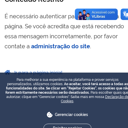
É necessário autenticar para visualizar essa
página. Se você acredita que está recebendo
essa mensagem incorretamente, por favor
contate a
administração do site
.
Ir para a página inicial
Para melhorar a sua experiência na plataforma e prover serviços
personalizados, utilizamos cookies.
Ao aceitar, você terá acesso a todas as
funcionalidades do site. Se clicar em "Rejeitar Cookies", os cookies que nã
forem estritamente necessários serão desativados.
Para escolher quais que
autorizar, clique em "Gerenciar cookies". Saiba mais em nossa
Declaração d
Cookies
.
Gerenciar cookies
Rejeitar cookies