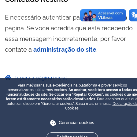
É necessário autenticar para visualizar essa
página. Se você acredita que está recebendo
essa mensagem incorretamente, por favor
contate a
administração do site
.
Ir para a página inicial
Para melhorar a sua experiência na plataforma e prover serviços
personalizados, utilizamos cookies.
Ao aceitar, você terá acesso a todas as
funcionalidades do site. Se clicar em "Rejeitar Cookies", os cookies que nã
forem estritamente necessários serão desativados.
Para escolher quais que
autorizar, clique em "Gerenciar cookies". Saiba mais em nossa
Declaração d
Cookies
.
Gerenciar cookies
Rejeitar cookies