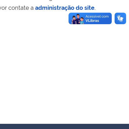
vor contate a
administração do site
.