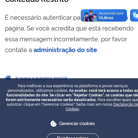
É necessário autenticar para visualizar essa
página. Se você acredita que está recebendo
essa mensagem incorretamente, por favor
contate a
administração do site
.
Ir para a página inicial
Para melhorar a sua experiência na plataforma e prover serviços
personalizados, utilizamos cookies.
Ao aceitar, você terá acesso a todas as
funcionalidades do site. Se clicar em "Rejeitar Cookies", os cookies que nã
forem estritamente necessários serão desativados.
Para escolher quais que
autorizar, clique em "Gerenciar cookies". Saiba mais em nossa
Declaração d
Cookies
.
Gerenciar cookies
Rejeitar cookies